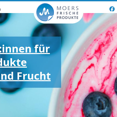
n
:innen für
dukte
und Frucht