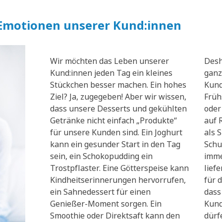
 Emotionen unserer Kund:innen
Wir möchten das Leben unserer
Desh
Kund:innen jeden Tag ein kleines
ganz
Stückchen besser machen. Ein hohes
Kund
Ziel? Ja, zugegeben! Aber wir wissen,
Früh
dass unsere Desserts und gekühlten
oder
Getränke nicht einfach „Produkte“
auf 
für unsere Kunden sind. Ein Joghurt
als 
kann ein gesunder Start in den Tag
Schu
sein, ein Schokopudding ein
imme
Trostpflaster. Eine Götterspeise kann
lief
Kindheitserinnerungen hervorrufen,
für d
ein Sahnedessert für einen
dass
Genießer-Moment sorgen. Ein
Kund
Smoothie oder Direktsaft kann den
dürf