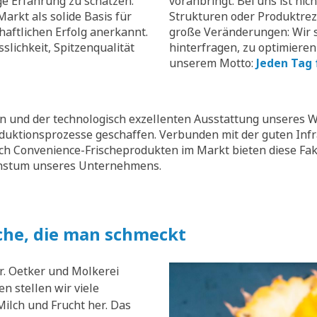
ge Erfahrung zu schätzen.
voranbringt. Bei uns ist nic
arkt als solide Basis für
Strukturen oder Produktrez
aftlichen Erfolg anerkannt.
große Veränderungen: Wir s
slichkeit, Spitzenqualität
hinterfragen, zu optimieren
unserem Motto:
Jeden Tag 
 und der technologisch exzellenten Ausstattung unseres W
oduktionsprozesse geschaffen. Verbunden mit der guten Inf
ch Convenience-Frischeprodukten im Markt bieten diese Fak
chstum unseres Unternehmens.
che, die man schmeckt
r. Oetker und Molkerei
n stellen wir viele
ilch und Frucht her. Das