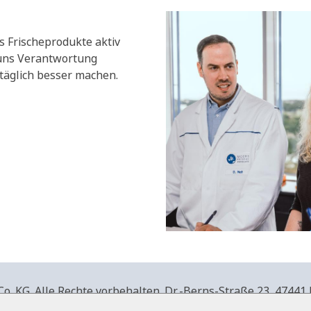
s Frischeprodukte aktiv
 uns Verantwortung
äglich besser machen.
. KG. Alle Rechte vorbehalten.
Dr.-Berns-Straße 23,
47441 
produkte.de