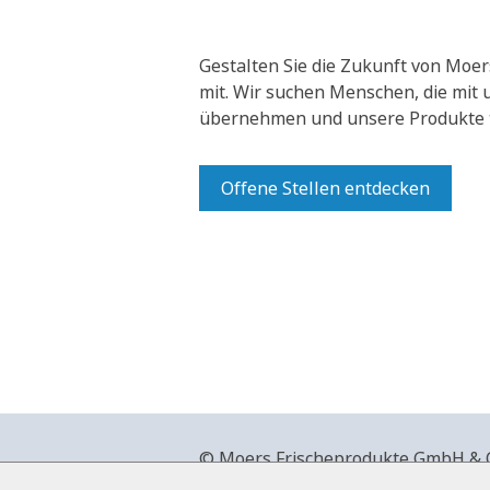
Gestalten Sie die Zukunft von Moer
mit.
Wir suchen Menschen, die mit
übernehmen und unsere Produkte t
Offene Stellen entdecken
© Moers Frischeprodukte GmbH & Co
+49 2841 911-0,
www.moers-frische