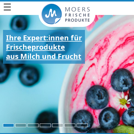
☰
Ihre Expert:innen für
Frischeprodukte
aus Milch und Frucht
Für die großen und
kleinen Emotionen