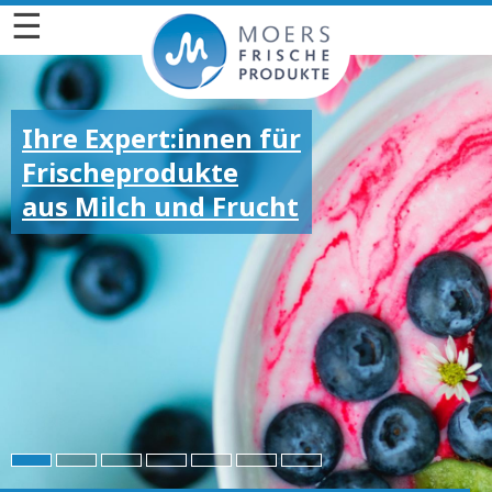
☰
Ihre Expert:innen für
Frischeprodukte
aus Milch und Frucht
Für die großen und
kleinen Emotionen