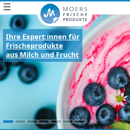
☰
Ihre Expert:innen für
Frischeprodukte
aus Milch und Frucht