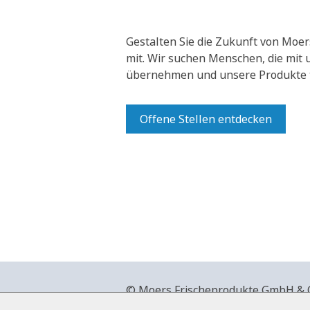
Gestalten Sie die Zukunft von Moer
mit.
Wir suchen Menschen, die mit
übernehmen und unsere Produkte t
Offene Stellen entdecken
© Moers Frischeprodukte GmbH & Co
+49 2841 911-0,
www.moers-frische