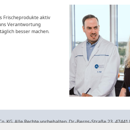
s Frischeprodukte aktiv
 uns Verantwortung
äglich besser machen.
. KG. Alle Rechte vorbehalten.
Dr.-Berns-Straße 23,
47441 
produkte.de