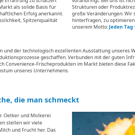
ge Erfahrung zu schätzen.
voranbringt. Bei uns ist nic
arkt als solide Basis für
Strukturen oder Produktrez
aftlichen Erfolg anerkannt.
große Veränderungen: Wir s
slichkeit, Spitzenqualität
hinterfragen, zu optimieren
unserem Motto:
Jeden Tag 
 und der technologisch exzellenten Ausstattung unseres W
oduktionsprozesse geschaffen. Verbunden mit der guten Inf
ch Convenience-Frischeprodukten im Markt bieten diese Fak
chstum unseres Unternehmens.
che, die man schmeckt
r. Oetker und Molkerei
n stellen wir viele
ilch und Frucht her. Das