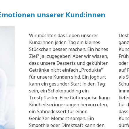
 Emotionen unserer Kund:innen
Wir möchten das Leben unserer
Desh
Kund:innen jeden Tag ein kleines
ganz
Stückchen besser machen. Ein hohes
Kund
Ziel? Ja, zugegeben! Aber wir wissen,
Früh
dass unsere Desserts und gekühlten
oder
Getränke nicht einfach „Produkte“
auf 
für unsere Kunden sind. Ein Joghurt
als 
kann ein gesunder Start in den Tag
Schu
sein, ein Schokopudding ein
imme
Trostpflaster. Eine Götterspeise kann
lief
Kindheitserinnerungen hervorrufen,
für d
ein Sahnedessert für einen
dass
Genießer-Moment sorgen. Ein
Kund
Smoothie oder Direktsaft kann den
dürf