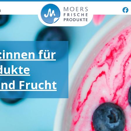
n
:innen für
dukte
und Frucht