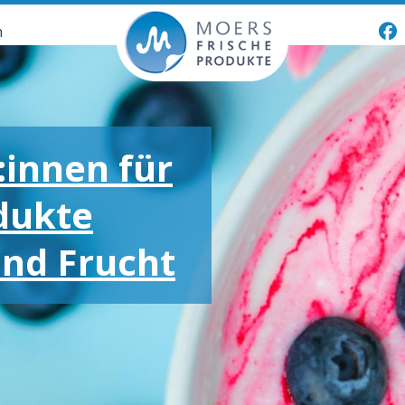
n
:innen für
dukte
und Frucht