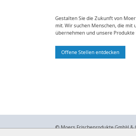
Gestalten Sie die Zukunft von Moer
mit.
Wir suchen Menschen, die mit
übernehmen und unsere Produkte t
Offene Stellen entdecken
© Moers Frischeprodukte GmbH & Co
+49 2841 911-0,
www.moers-frische