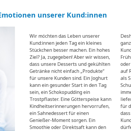
 Emotionen unserer Kund:innen
Wir möchten das Leben unserer
Desh
Kund:innen jeden Tag ein kleines
ganz
Stückchen besser machen. Ein hohes
Kund
Ziel? Ja, zugegeben! Aber wir wissen,
Früh
dass unsere Desserts und gekühlten
oder
Getränke nicht einfach „Produkte“
auf 
für unsere Kunden sind. Ein Joghurt
als 
kann ein gesunder Start in den Tag
Schu
sein, ein Schokopudding ein
imme
Trostpflaster. Eine Götterspeise kann
lief
Kindheitserinnerungen hervorrufen,
für d
ein Sahnedessert für einen
dass
Genießer-Moment sorgen. Ein
Kund
Smoothie oder Direktsaft kann den
dürf