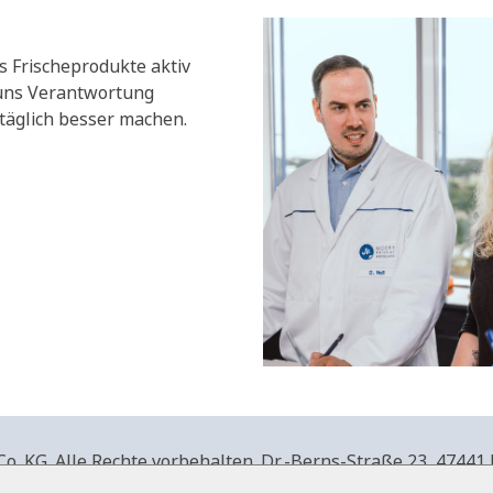
s Frischeprodukte aktiv
 uns Verantwortung
äglich besser machen.
. KG. Alle Rechte vorbehalten.
Dr.-Berns-Straße 23,
47441 
produkte.de