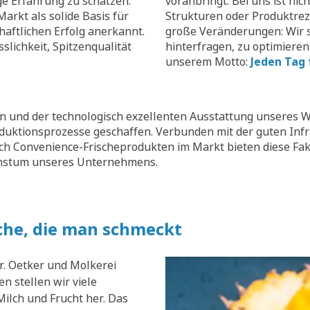
ge Erfahrung zu schätzen.
voranbringt. Bei uns ist nic
arkt als solide Basis für
Strukturen oder Produktrez
aftlichen Erfolg anerkannt.
große Veränderungen: Wir s
slichkeit, Spitzenqualität
hinterfragen, zu optimieren
unserem Motto:
Jeden Tag 
 und der technologisch exzellenten Ausstattung unseres W
oduktionsprozesse geschaffen. Verbunden mit der guten Inf
ch Convenience-Frischeprodukten im Markt bieten diese Fak
chstum unseres Unternehmens.
che, die man schmeckt
r. Oetker und Molkerei
n stellen wir viele
ilch und Frucht her. Das