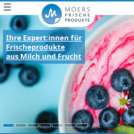
☰
Ihre Expert:innen für
Frischeprodukte
aus Milch und Frucht