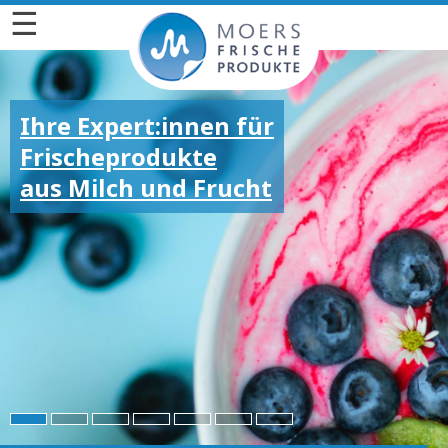
☰
Ihre Expert:innen für
Frischeprodukte
aus Milch und Frucht
Für die großen und
kleinen Emotionen