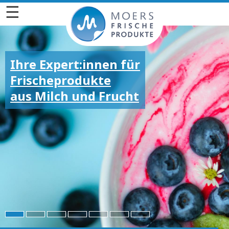
☰
Ihre Expert:innen für
Frischeprodukte
aus Milch und Frucht