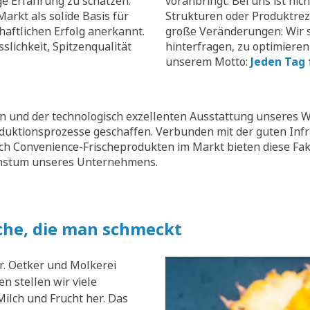
ge Erfahrung zu schätzen.
voranbringt. Bei uns ist nic
arkt als solide Basis für
Strukturen oder Produktrez
aftlichen Erfolg anerkannt.
große Veränderungen: Wir s
slichkeit, Spitzenqualität
hinterfragen, zu optimieren
unserem Motto:
Jeden Tag 
 und der technologisch exzellenten Ausstattung unseres W
oduktionsprozesse geschaffen. Verbunden mit der guten Inf
ch Convenience-Frischeprodukten im Markt bieten diese Fak
chstum unseres Unternehmens.
che, die man schmeckt
r. Oetker und Molkerei
n stellen wir viele
ilch und Frucht her. Das