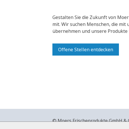
Gestalten Sie die Zukunft von Moer
mit.
Wir suchen Menschen, die mit
übernehmen und unsere Produkte t
Offene Stellen entdecken
© Moers Frischeprodukte GmbH & Co
+49 2841 911-0,
www.moers-frische