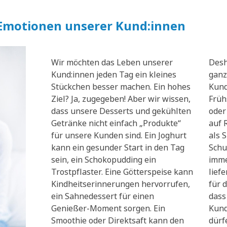
 Emotionen unserer Kund:innen
Wir möchten das Leben unserer
Desh
Kund:innen jeden Tag ein kleines
ganz
Stückchen besser machen. Ein hohes
Kund
Ziel? Ja, zugegeben! Aber wir wissen,
Früh
dass unsere Desserts und gekühlten
oder
Getränke nicht einfach „Produkte“
auf 
für unsere Kunden sind. Ein Joghurt
als 
kann ein gesunder Start in den Tag
Schu
sein, ein Schokopudding ein
imme
Trostpflaster. Eine Götterspeise kann
lief
Kindheitserinnerungen hervorrufen,
für d
ein Sahnedessert für einen
dass
Genießer-Moment sorgen. Ein
Kund
Smoothie oder Direktsaft kann den
dürf