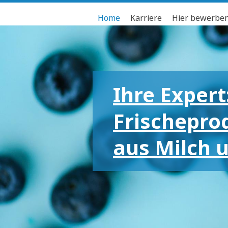
Home
Karriere
Hier bewerbe
Ihre Expert
Frischepro
aus Milch 
Für die gr
kleinen Em