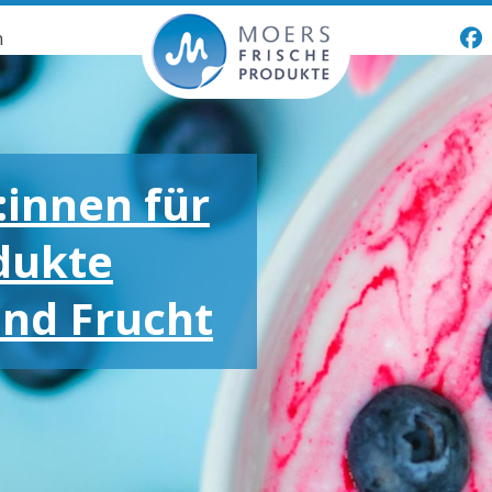
n
:innen für
dukte
und Frucht
oßen und
otionen