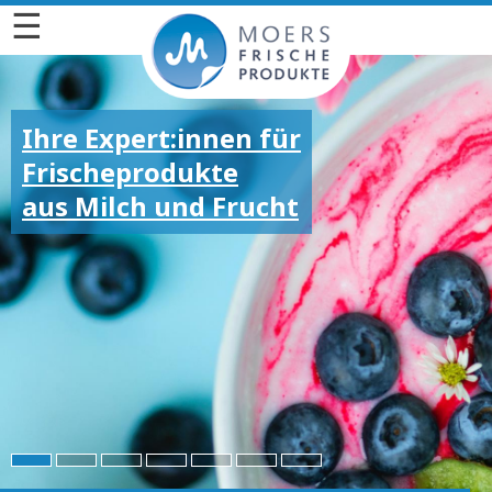
☰
Ihre Expert:innen für
Frischeprodukte
aus Milch und Frucht
Für die großen und
kleinen Emotionen