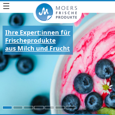
☰
Ihre Expert:innen für
Frischeprodukte
aus Milch und Frucht