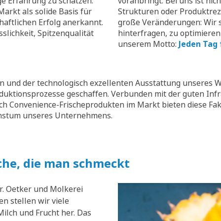
ge Erfahrung zu schätzen.
voranbringt. Bei uns ist nic
arkt als solide Basis für
Strukturen oder Produktrez
aftlichen Erfolg anerkannt.
große Veränderungen: Wir s
slichkeit, Spitzenqualität
hinterfragen, zu optimieren
unserem Motto:
Jeden Tag 
 und der technologisch exzellenten Ausstattung unseres W
oduktionsprozesse geschaffen. Verbunden mit der guten Inf
ch Convenience-Frischeprodukten im Markt bieten diese Fak
chstum unseres Unternehmens.
che, die man schmeckt
r. Oetker und Molkerei
n stellen wir viele
ilch und Frucht her. Das