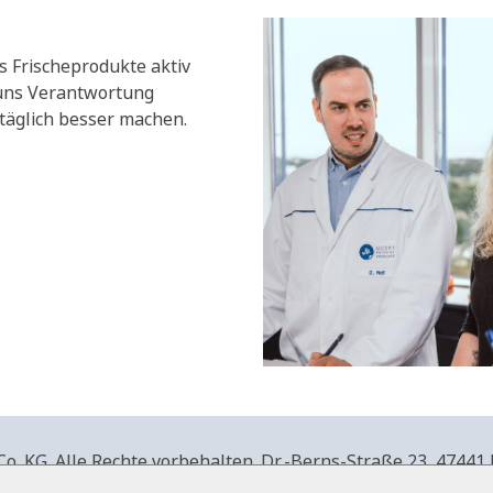
s Frischeprodukte aktiv
 uns Verantwortung
äglich besser machen.
. KG. Alle Rechte vorbehalten.
Dr.-Berns-Straße 23,
47441 
produkte.de