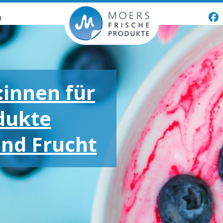
n
:innen für
dukte
und Frucht