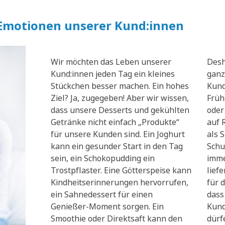
 Emotionen unserer Kund:innen
Wir möchten das Leben unserer
Desh
Kund:innen jeden Tag ein kleines
ganz
Stückchen besser machen. Ein hohes
Kund
Ziel? Ja, zugegeben! Aber wir wissen,
Früh
dass unsere Desserts und gekühlten
oder
Getränke nicht einfach „Produkte“
auf 
für unsere Kunden sind. Ein Joghurt
als 
kann ein gesunder Start in den Tag
Schu
sein, ein Schokopudding ein
imme
Trostpflaster. Eine Götterspeise kann
lief
Kindheitserinnerungen hervorrufen,
für d
ein Sahnedessert für einen
dass
Genießer-Moment sorgen. Ein
Kund
Smoothie oder Direktsaft kann den
dürf