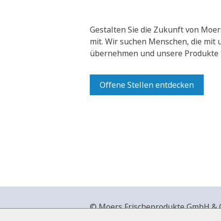
Gestalten Sie die Zukunft von Moer
mit.
Wir suchen Menschen, die mit
übernehmen und unsere Produkte t
Offene Stellen entdecken
© Moers Frischeprodukte GmbH & Co
+49 2841 911-0,
www.moers-frische