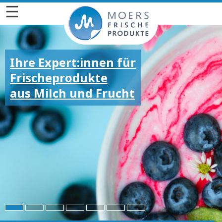
☰
Ihre Expert:innen für
Frischeprodukte
aus Milch und Frucht
Für die großen und
kleinen Emotionen