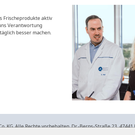
s Frischeprodukte aktiv
 uns Verantwortung
äglich besser machen.
. KG. Alle Rechte vorbehalten.
Dr.-Berns-Straße 23,
47441 
produkte.de