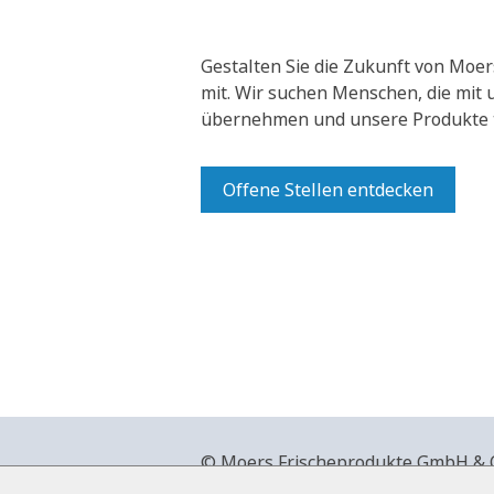
Gestalten Sie die Zukunft von Moer
mit.
Wir suchen Menschen, die mit
übernehmen und unsere Produkte t
Offene Stellen entdecken
© Moers Frischeprodukte GmbH & Co
+49 2841 911-0,
www.moers-frische