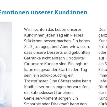
 Emotionen unserer Kund:innen
Wir möchten das Leben unserer
Desh
Kund:innen jeden Tag ein kleines
ganz
Stückchen besser machen. Ein hohes
Kund
Ziel? Ja, zugegeben! Aber wir wissen,
Früh
dass unsere Desserts und gekühlten
oder
Getränke nicht einfach „Produkte“
auf 
für unsere Kunden sind. Ein Joghurt
als 
kann ein gesunder Start in den Tag
Schu
sein, ein Schokopudding ein
imme
Trostpflaster. Eine Götterspeise kann
lief
Kindheitserinnerungen hervorrufen,
für d
ein Sahnedessert für einen
dass
Genießer-Moment sorgen. Ein
Kund
Smoothie oder Direktsaft kann den
dürf