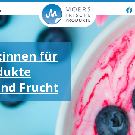
n
:innen für
dukte
und Frucht
oßen und
otionen