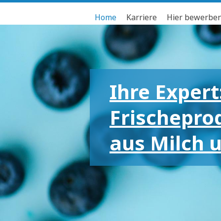
Home
Karriere
Hier bewerbe
Ihre Expert
Frischepro
aus Milch 
Für die gr
kleinen Em