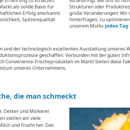
ge Erfahrung zu schätzen.
voranbringt. Bei uns ist nic
arkt als solide Basis für
Strukturen oder Produktrez
aftlichen Erfolg anerkannt.
große Veränderungen: Wir s
slichkeit, Spitzenqualität
hinterfragen, zu optimieren
unserem Motto:
Jeden Tag 
 und der technologisch exzellenten Ausstattung unseres W
oduktionsprozesse geschaffen. Verbunden mit der guten Inf
ch Convenience-Frischeprodukten im Markt bieten diese Fak
chstum unseres Unternehmens.
che, die man schmeckt
r. Oetker und Molkerei
n stellen wir viele
ilch und Frucht her. Das