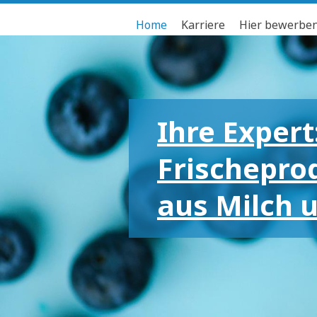
Home
Karriere
Hier bewerbe
Ihre Expert
Frischepro
aus Milch 
Für die gr
kleinen Em