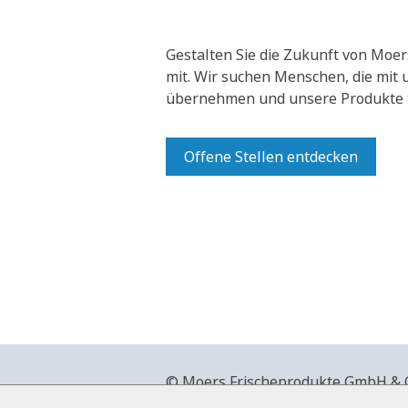
Gestalten Sie die Zukunft von Moer
mit.
Wir suchen Menschen, die mit
übernehmen und unsere Produkte t
Offene Stellen entdecken
© Moers Frischeprodukte GmbH & Co
+49 2841 911-0,
www.moers-frische