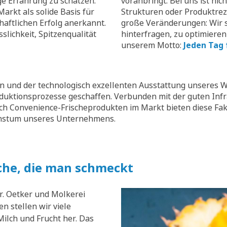
ge Erfahrung zu schätzen.
voranbringt. Bei uns ist nic
arkt als solide Basis für
Strukturen oder Produktrez
aftlichen Erfolg anerkannt.
große Veränderungen: Wir s
slichkeit, Spitzenqualität
hinterfragen, zu optimieren
unserem Motto:
Jeden Tag 
 und der technologisch exzellenten Ausstattung unseres W
oduktionsprozesse geschaffen. Verbunden mit der guten Inf
ch Convenience-Frischeprodukten im Markt bieten diese Fak
chstum unseres Unternehmens.
che, die man schmeckt
r. Oetker und Molkerei
n stellen wir viele
ilch und Frucht her. Das