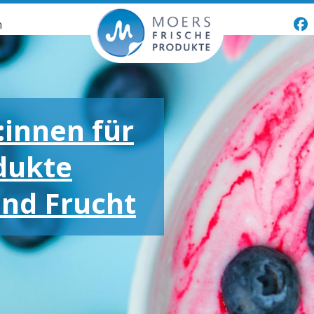
n
:innen für
dukte
und Frucht
oßen und
otionen