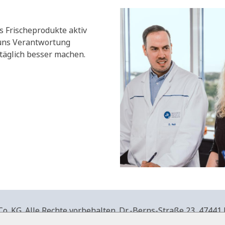
s Frischeprodukte aktiv
 uns Verantwortung
äglich besser machen.
. KG. Alle Rechte vorbehalten.
Dr.-Berns-Straße 23,
47441 
produkte.de