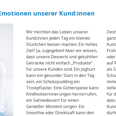
 Emotionen unserer Kund:innen
Wir möchten das Leben unserer
Desh
Kund:innen jeden Tag ein kleines
ganz
Stückchen besser machen. Ein hohes
Kund
Ziel? Ja, zugegeben! Aber wir wissen,
Früh
dass unsere Desserts und gekühlten
oder
Getränke nicht einfach „Produkte“
auf 
für unsere Kunden sind. Ein Joghurt
als 
kann ein gesunder Start in den Tag
Schu
sein, ein Schokopudding ein
imme
Trostpflaster. Eine Götterspeise kann
lief
Kindheitserinnerungen hervorrufen,
für d
ein Sahnedessert für einen
dass
Genießer-Moment sorgen. Ein
Kund
Smoothie oder Direktsaft kann den
dürf