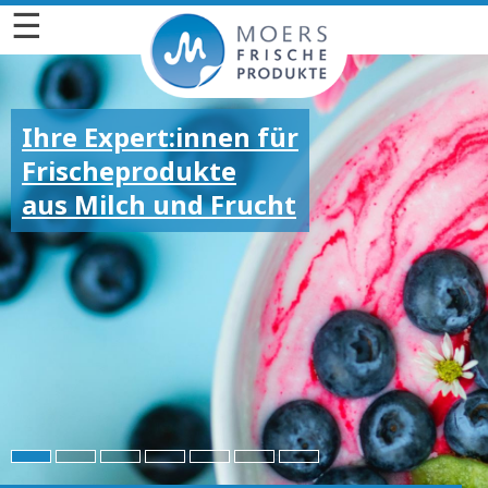
☰
Ihre Expert:innen für
Frischeprodukte
aus Milch und Frucht