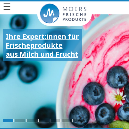
☰
Ihre Expert:innen für
Frischeprodukte
aus Milch und Frucht
Für die großen und
kleinen Emotionen