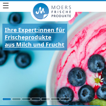
☰
Ihre Expert:innen für
Frischeprodukte
aus Milch und Frucht
Für die großen und
kleinen Emotionen