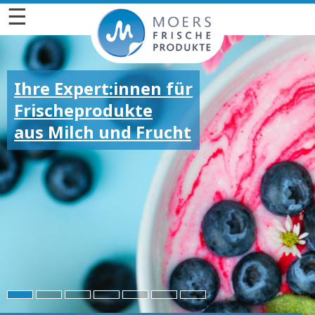
☰
Ihre Expert:innen für
Frischeprodukte
aus Milch und Frucht