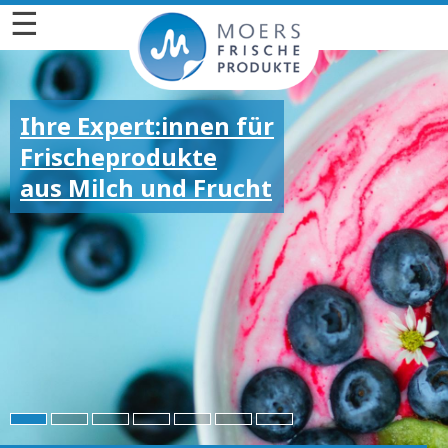
☰
Ihre Expert:innen für
Frischeprodukte
aus Milch und Frucht
Für die großen und
kleinen Emotionen