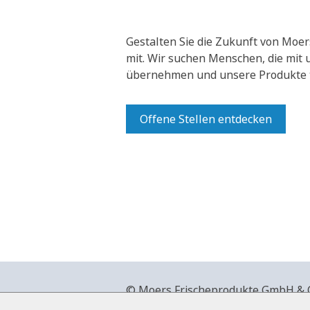
Gestalten Sie die Zukunft von Moer
mit.
Wir suchen Menschen, die mit
übernehmen und unsere Produkte t
Offene Stellen entdecken
© Moers Frischeprodukte GmbH & Co
+49 2841 911-0,
www.moers-frische