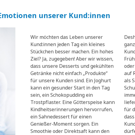
 Emotionen unserer Kund:innen
Wir möchten das Leben unserer
Desh
Kund:innen jeden Tag ein kleines
ganz
Stückchen besser machen. Ein hohes
Kund
Ziel? Ja, zugegeben! Aber wir wissen,
Früh
dass unsere Desserts und gekühlten
oder
Getränke nicht einfach „Produkte“
auf 
für unsere Kunden sind. Ein Joghurt
als 
kann ein gesunder Start in den Tag
Schu
sein, ein Schokopudding ein
imme
Trostpflaster. Eine Götterspeise kann
lief
Kindheitserinnerungen hervorrufen,
für d
ein Sahnedessert für einen
dass
Genießer-Moment sorgen. Ein
Kund
Smoothie oder Direktsaft kann den
dürf