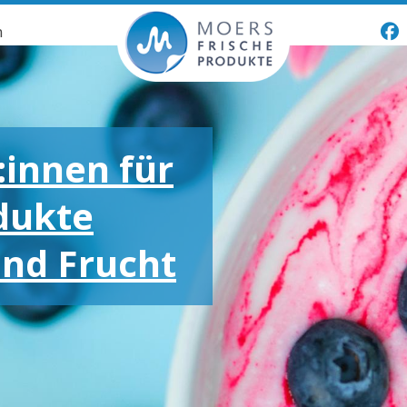
n
:innen für
dukte
und Frucht
oßen und
otionen