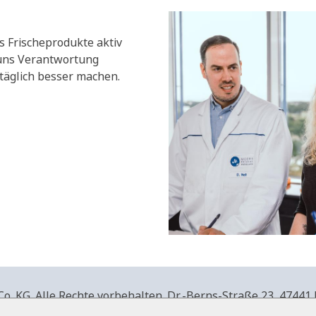
s Frischeprodukte aktiv
 uns Verantwortung
äglich besser machen.
. KG. Alle Rechte vorbehalten.
Dr.-Berns-Straße 23,
47441 
produkte.de