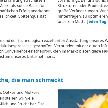
ge Erfahrung zu schätzen.
voranbringt. Bei uns ist nic
arkt als solide Basis für
Strukturen oder Produktrez
aftlichen Erfolg anerkannt.
große Veränderungen: Wir s
slichkeit, Spitzenqualität
hinterfragen, zu optimieren
unserem Motto:
Jeden Tag 
 und der technologisch exzellenten Ausstattung unseres W
oduktionsprozesse geschaffen. Verbunden mit der guten Inf
ch Convenience-Frischeprodukten im Markt bieten diese Fak
chstum unseres Unternehmens.
che, die man schmeckt
r. Oetker und Molkerei
n stellen wir viele
ilch und Frucht her. Das