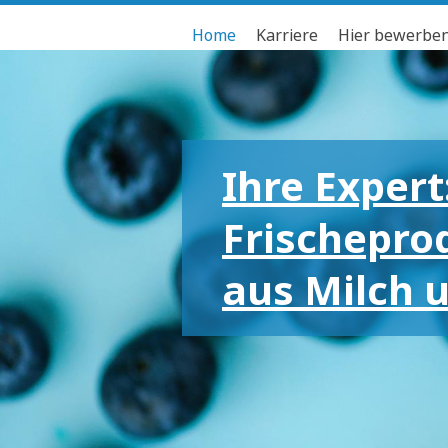
Home
Karriere
Hier bewerbe
Ihre Expert
Frischepro
aus Milch 
Für die gr
kleinen Em