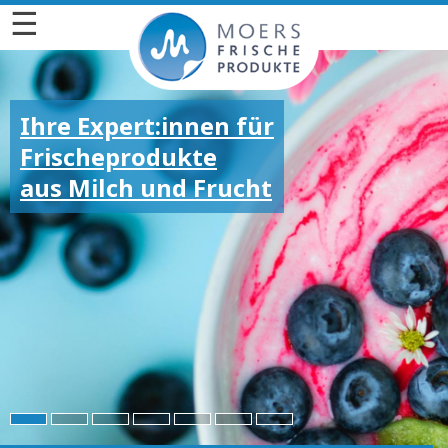
☰
Ihre Expert:innen für
Frischeprodukte
aus Milch und Frucht
Für die großen und
kleinen Emotionen