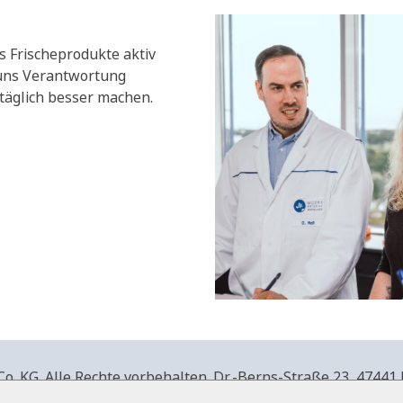
s Frischeprodukte aktiv
 uns Verantwortung
äglich besser machen.
. KG. Alle Rechte vorbehalten.
Dr.-Berns-Straße 23,
47441 
produkte.de