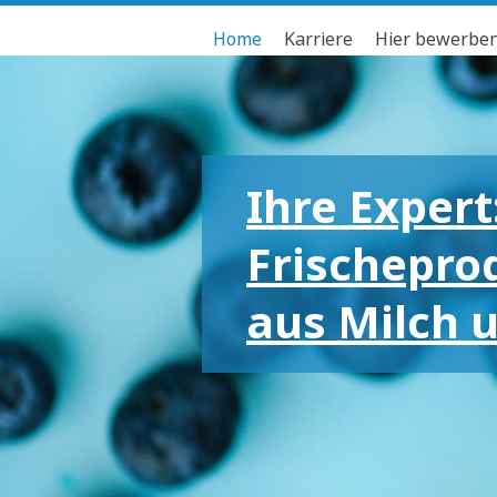
Home
Karriere
Hier bewerbe
Ihre Expert
Frischepro
aus Milch 
Für die gr
kleinen Em