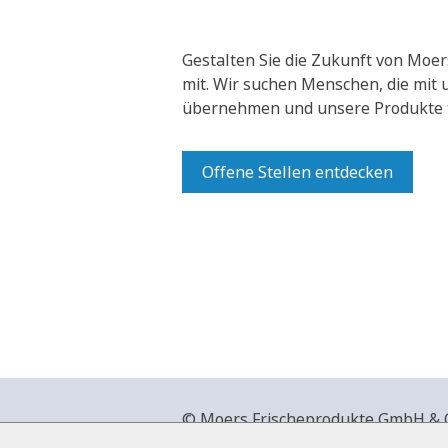
Gestalten Sie die Zukunft von Moer
mit.
Wir suchen Menschen, die mit
übernehmen und unsere Produkte t
Offene Stellen entdecken
© Moers Frischeprodukte GmbH & Co
+49 2841 911-0,
www.moers-frische