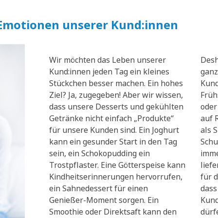
 Emotionen unserer Kund:innen
Wir möchten das Leben unserer
Desh
Kund:innen jeden Tag ein kleines
ganz
Stückchen besser machen. Ein hohes
Kund
Ziel? Ja, zugegeben! Aber wir wissen,
Früh
dass unsere Desserts und gekühlten
oder
Getränke nicht einfach „Produkte“
auf 
für unsere Kunden sind. Ein Joghurt
als 
kann ein gesunder Start in den Tag
Schu
sein, ein Schokopudding ein
imme
Trostpflaster. Eine Götterspeise kann
lief
Kindheitserinnerungen hervorrufen,
für d
ein Sahnedessert für einen
dass
Genießer-Moment sorgen. Ein
Kund
Smoothie oder Direktsaft kann den
dürf