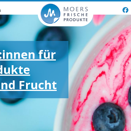
n
:innen für
dukte
und Frucht
oßen und
otionen