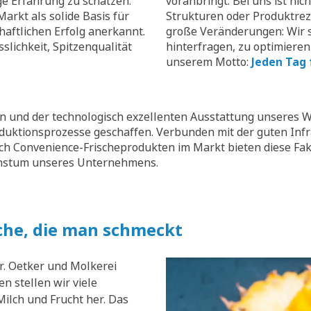
ge Erfahrung zu schätzen.
voranbringt. Bei uns ist nic
arkt als solide Basis für
Strukturen oder Produktrez
aftlichen Erfolg anerkannt.
große Veränderungen: Wir s
slichkeit, Spitzenqualität
hinterfragen, zu optimieren
unserem Motto:
Jeden Tag 
 und der technologisch exzellenten Ausstattung unseres W
oduktionsprozesse geschaffen. Verbunden mit der guten Inf
ch Convenience-Frischeprodukten im Markt bieten diese Fak
chstum unseres Unternehmens.
che, die man schmeckt
r. Oetker und Molkerei
n stellen wir viele
ilch und Frucht her. Das