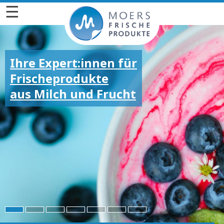
☰
Ihre Expert:innen für
Frischeprodukte
aus Milch und Frucht
Für die großen und
kleinen Emotionen