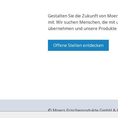
Gestalten Sie die Zukunft von Moer
mit.
Wir suchen Menschen, die mit
übernehmen und unsere Produkte t
Offene Stellen entdecken
© Moers Frischeprodukte GmbH & Co
+49 2841 911-0,
www.moers-frische