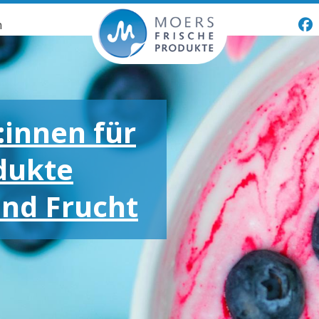
n
:innen für
dukte
und Frucht