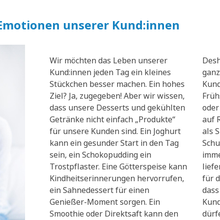
 Emotionen unserer Kund:innen
Wir möchten das Leben unserer
Desh
Kund:innen jeden Tag ein kleines
ganz
Stückchen besser machen. Ein hohes
Kund
Ziel? Ja, zugegeben! Aber wir wissen,
Früh
dass unsere Desserts und gekühlten
oder
Getränke nicht einfach „Produkte“
auf 
für unsere Kunden sind. Ein Joghurt
als 
kann ein gesunder Start in den Tag
Schu
sein, ein Schokopudding ein
imme
Trostpflaster. Eine Götterspeise kann
lief
Kindheitserinnerungen hervorrufen,
für d
ein Sahnedessert für einen
dass
Genießer-Moment sorgen. Ein
Kund
Smoothie oder Direktsaft kann den
dürf