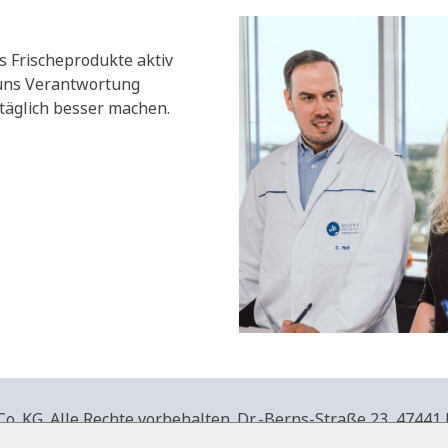
s Frischeprodukte aktiv
 uns Verantwortung
äglich besser machen.
. KG. Alle Rechte vorbehalten.
Dr.-Berns-Straße 23,
47441 
produkte.de