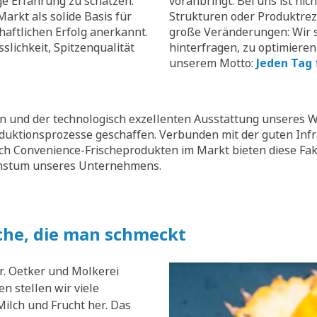
ge Erfahrung zu schätzen.
voranbringt. Bei uns ist nic
arkt als solide Basis für
Strukturen oder Produktrez
aftlichen Erfolg anerkannt.
große Veränderungen: Wir s
slichkeit, Spitzenqualität
hinterfragen, zu optimieren
unserem Motto:
Jeden Tag 
 und der technologisch exzellenten Ausstattung unseres W
oduktionsprozesse geschaffen. Verbunden mit der guten Inf
ch Convenience-Frischeprodukten im Markt bieten diese Fak
chstum unseres Unternehmens.
che, die man schmeckt
r. Oetker und Molkerei
n stellen wir viele
ilch und Frucht her. Das