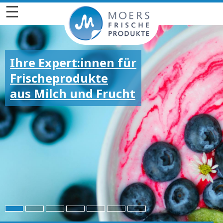
☰
Ihre Expert:innen für
Frischeprodukte
aus Milch und Frucht
Für die großen und
kleinen Emotionen