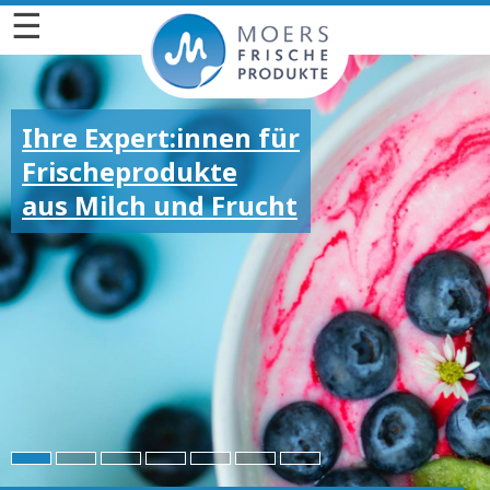
☰
Ihre Expert:innen für
Frischeprodukte
aus Milch und Frucht