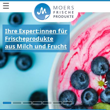
☰
Ihre Expert:innen für
Frischeprodukte
aus Milch und Frucht
Für die großen und
kleinen Emotionen