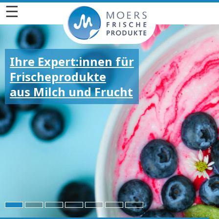
☰
Ihre Expert:innen für
Frischeprodukte
aus Milch und Frucht