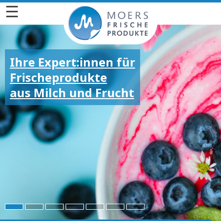
☰
Ihre Expert:innen für
Frischeprodukte
aus Milch und Frucht
Für die großen und
kleinen Emotionen