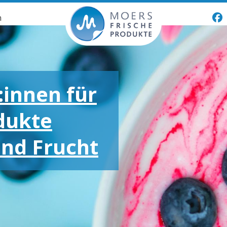
n
:innen für
dukte
und Frucht