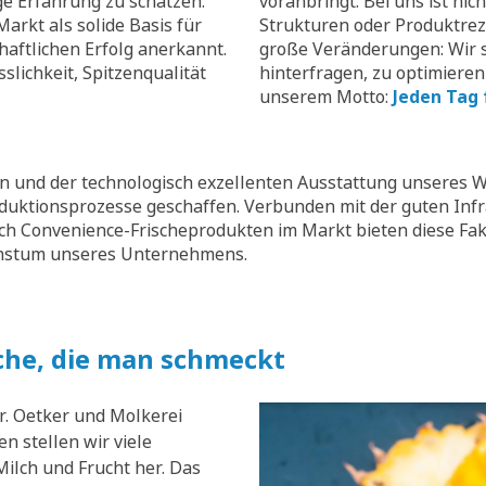
ge Erfahrung zu schätzen.
voranbringt. Bei uns ist nic
arkt als solide Basis für
Strukturen oder Produktrez
aftlichen Erfolg anerkannt.
große Veränderungen: Wir s
slichkeit, Spitzenqualität
hinterfragen, zu optimieren
unserem Motto:
Jeden Tag 
 und der technologisch exzellenten Ausstattung unseres W
oduktionsprozesse geschaffen. Verbunden mit der guten Inf
ch Convenience-Frischeprodukten im Markt bieten diese Fak
chstum unseres Unternehmens.
che, die man schmeckt
r. Oetker und Molkerei
n stellen wir viele
ilch und Frucht her. Das