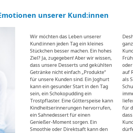
 Emotionen unserer Kund:innen
Wir möchten das Leben unserer
Desh
Kund:innen jeden Tag ein kleines
ganz
Stückchen besser machen. Ein hohes
Kund
Ziel? Ja, zugegeben! Aber wir wissen,
Früh
dass unsere Desserts und gekühlten
oder
Getränke nicht einfach „Produkte“
auf 
für unsere Kunden sind. Ein Joghurt
als 
kann ein gesunder Start in den Tag
Schu
sein, ein Schokopudding ein
imme
Trostpflaster. Eine Götterspeise kann
lief
Kindheitserinnerungen hervorrufen,
für d
ein Sahnedessert für einen
dass
Genießer-Moment sorgen. Ein
Kund
Smoothie oder Direktsaft kann den
dürf