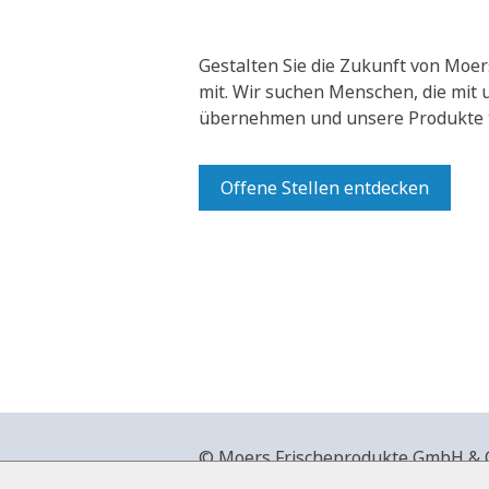
Gestalten Sie die Zukunft von Moer
mit.
Wir suchen Menschen, die mit
übernehmen und unsere Produkte t
Offene Stellen entdecken
© Moers Frischeprodukte GmbH & Co
+49 2841 911-0,
www.moers-frische