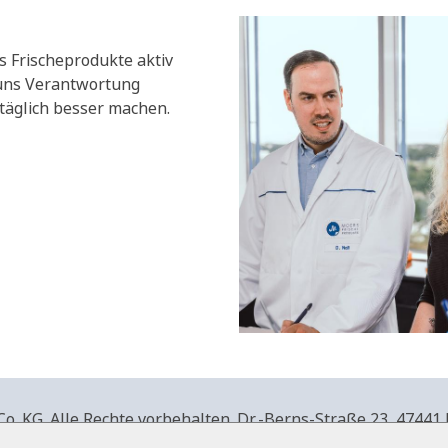
s Frischeprodukte aktiv
 uns Verantwortung
äglich besser machen.
. KG. Alle Rechte vorbehalten.
Dr.-Berns-Straße 23,
47441 
produkte.de