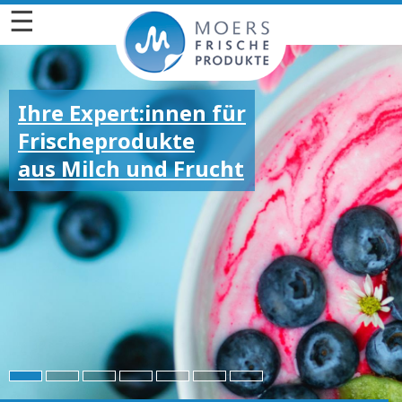
☰
Ihre Expert:innen für
Frischeprodukte
aus Milch und Frucht
Für die großen und
kleinen Emotionen