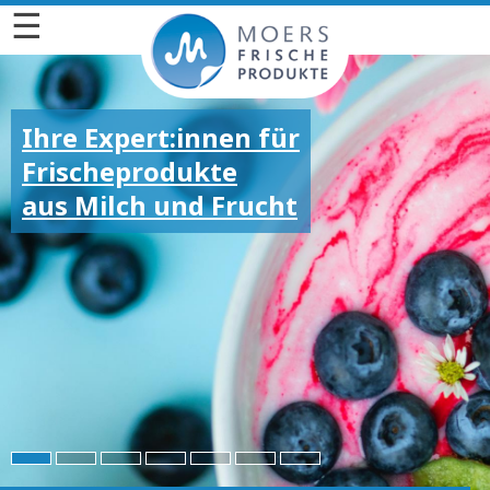
☰
Ihre Expert:innen für
Frischeprodukte
aus Milch und Frucht
Für die großen und
kleinen Emotionen