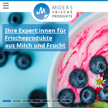
☰
Ihre Expert:innen für
Frischeprodukte
aus Milch und Frucht