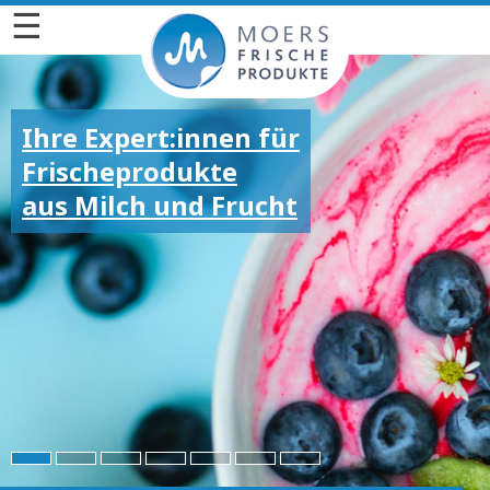
☰
Ihre Expert:innen für
Frischeprodukte
aus Milch und Frucht