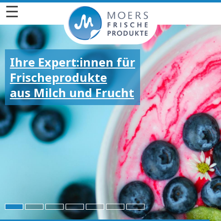
☰
Ihre Expert:innen für
Frischeprodukte
aus Milch und Frucht