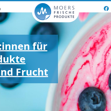
n
:innen für
dukte
und Frucht