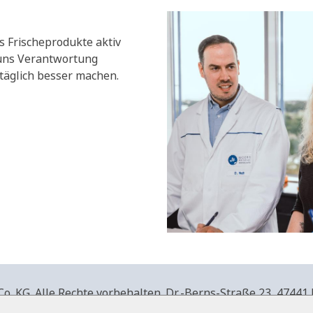
s Frischeprodukte aktiv
 uns Verantwortung
äglich besser machen.
. KG. Alle Rechte vorbehalten.
Dr.-Berns-Straße 23,
47441 
produkte.de