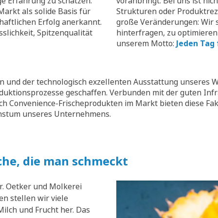
ge Erfahrung zu schätzen.
voranbringt. Bei uns ist nic
arkt als solide Basis für
Strukturen oder Produktrez
aftlichen Erfolg anerkannt.
große Veränderungen: Wir s
slichkeit, Spitzenqualität
hinterfragen, zu optimieren
unserem Motto:
Jeden Tag 
 und der technologisch exzellenten Ausstattung unseres W
oduktionsprozesse geschaffen. Verbunden mit der guten Inf
ch Convenience-Frischeprodukten im Markt bieten diese Fak
chstum unseres Unternehmens.
che, die man schmeckt
r. Oetker und Molkerei
n stellen wir viele
ilch und Frucht her. Das