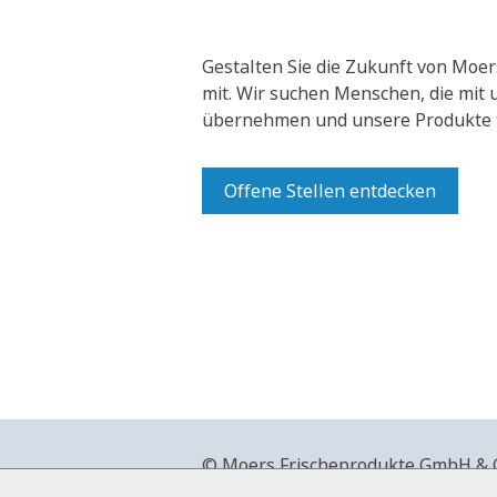
Gestalten Sie die Zukunft von Moer
mit.
Wir suchen Menschen, die mit
übernehmen und unsere Produkte t
Offene Stellen entdecken
© Moers Frischeprodukte GmbH & Co
+49 2841 911-0,
www.moers-frische