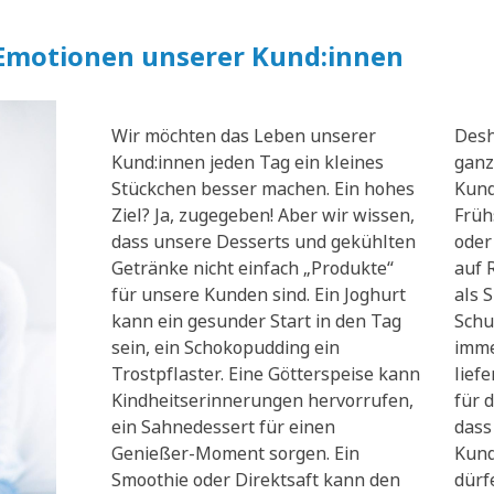
 Emotionen unserer Kund:innen
Wir möchten das Leben unserer
Desh
Kund:innen jeden Tag ein kleines
ganz
Stückchen besser machen. Ein hohes
Kund
Ziel? Ja, zugegeben! Aber wir wissen,
Früh
dass unsere Desserts und gekühlten
oder
Getränke nicht einfach „Produkte“
auf 
für unsere Kunden sind. Ein Joghurt
als 
kann ein gesunder Start in den Tag
Schu
sein, ein Schokopudding ein
imme
Trostpflaster. Eine Götterspeise kann
lief
Kindheitserinnerungen hervorrufen,
für d
ein Sahnedessert für einen
dass
Genießer-Moment sorgen. Ein
Kund
Smoothie oder Direktsaft kann den
dürf